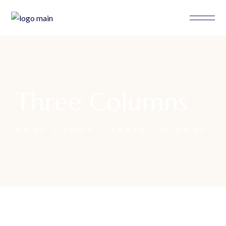
Three Columns
HOME
SHOP
THREE COLUMNS