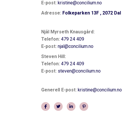
E-post:
kristine@concilium.no
Adresse:
Folkeparken 13F , 2072 Dal
Njål Myrseth Knausgård:
Telefon:
479 24 409
E-post:
njal@concilium.no
Steven Hill:
Telefon:
479 24 409
E-post:
steven@concilium.no
Generell E-post:
kristine@concilium.no