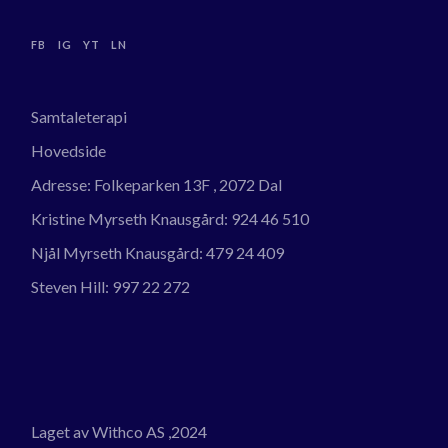
FB
IG
YT
LN
Samtaleterapi
Hovedside
Adresse:
Folkeparken 13F , 2072 Dal
Kristine Myrseth Knausgård:
924 46 510
Njål Myrseth Knausgård:
479 24 409
Steven Hill:
997 22 272
Laget av Withco AS
,2024